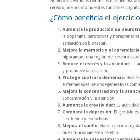
Numerosos estudios científicos han demostrado 
cerebro, mejorando nuestras funciones cognitiv
¿Cómo beneficia el ejercici
Aumenta la producción de neurotr
la dopamina, serotonina y noradrenalina,
sensación de bienestar.
Mejora la memoria y el aprendizaje
hipocampo, una región del cerebro asoci
Reduce el estrés y la ansiedad:
La ac
y promueve la relajación.
Protege contra la demencia:
Realizar
enfermedades neurodegenerativas como 
Mejora la concentración y la atenci
concentración y la atención.
Aumenta la creatividad:
La actividad 
Combate la depresión:
El ejercicio e
serotonina y endorfinas.
Mejora el sueño:
Hacer ejercicio regul
buen funcionamiento cerebral.
Aumenta la autoestima:
Sentirse fís