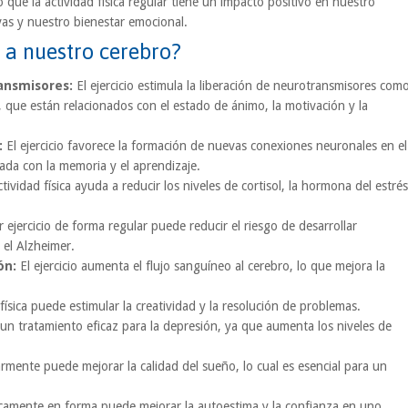
que la actividad física regular tiene un impacto positivo en nuestro
as y nuestro bienestar emocional.
o a nuestro cerebro?
ansmisores:
El ejercicio estimula la liberación de neurotransmisores com
 que están relacionados con el estado de ánimo, la motivación y la
:
El ejercicio favorece la formación de nuevas conexiones neuronales en el
ada con la memoria y el aprendizaje.
tividad física ayuda a reducir los niveles de cortisol, la hormona del estrés
 ejercicio de forma regular puede reducir el riesgo de desarrollar
el Alzheimer.
ón:
El ejercicio aumenta el flujo sanguíneo al cerebro, lo que mejora la
física puede estimular la creatividad y la resolución de problemas.
s un tratamiento eficaz para la depresión, ya que aumenta los niveles de
armente puede mejorar la calidad del sueño, lo cual es esencial para un
icamente en forma puede mejorar la autoestima y la confianza en uno