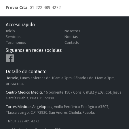
Previa Cita:
01 222 489 4272
Acceso rápido
Inicio
Nosotros
Servicios
Noticias
Testimonios
Contacto
Síguenos en redes sociales:
Detalle de contacto
Horario
, Lunes a viernes de 10am a 7pm. Sábados de 11am a 3pm,
previa cita.
Centro Médico Medici
, 16 poniente 1907 Cons. 6 (P.B.) y 203, Col. Jesús
García Puebla, Pue C.P. 72090
Torres Médicas Angelópolis
, Anillo Periférico Ecológico #3507,
Tlaxcalacingo, C.P. 72820, San Andrés Cholula, Puebla.
Tel:
01 222 489 4272