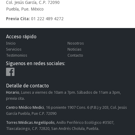
Col. Jesús García, C.P. 72090
Puebla, Pue. México
Previa Cita:
01 222 489 4272
Acceso rápido
Inicio
Nosotros
Servicios
Noticias
Testimonios
Contacto
Síguenos en redes sociales:
Detalle de contacto
Horario
, Lunes a viernes de 10am a 7pm. Sábados de 11am a 3pm,
previa cita.
Centro Médico Medici
, 16 poniente 1907 Cons. 6 (P.B.) y 203, Col. Jesús
García Puebla, Pue C.P. 72090
Torres Médicas Angelópolis
, Anillo Periférico Ecológico #3507,
Tlaxcalacingo, C.P. 72820, San Andrés Cholula, Puebla.