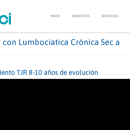
INICIO
NOSOTROS
SERVICIOS
 con Lumbociatica Crónica Sec a
iento TJR 8-10 años de evolución