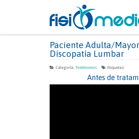
Paciente Adulta/Mayor
Discopatía Lumbar
Categoría:
Testimonios
Etiquetas:
Antes de tratam