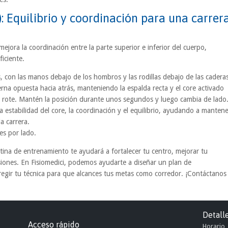
): Equilibrio y coordinación para una carrer
 mejora la coordinación entre la parte superior e inferior del cuerpo,
ficiente.
, con las manos debajo de los hombros y las rodillas debajo de las caderas
erna opuesta hacia atrás, manteniendo la espalda recta y el core activado
se rote. Mantén la posición durante unos segundos y luego cambia de lado
a estabilidad del core, la coordinación y el equilibrio, ayudando a mantene
a carrera.
es por lado.
utina de entrenamiento te ayudará a fortalecer tu centro, mejorar tu
esiones. En Fisiomedici, podemos ayudarte a diseñar un plan de
egir tu técnica para que alcances tus metas como corredor. ¡Contáctanos
Detall
Acceso rápido
Horario