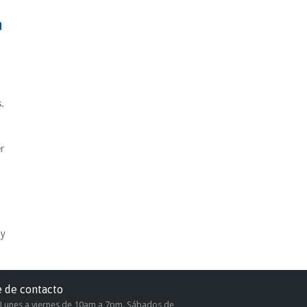
a
.
.
r
 y
e de contacto
, Lunes a viernes de 10am a 7pm. Sábados de