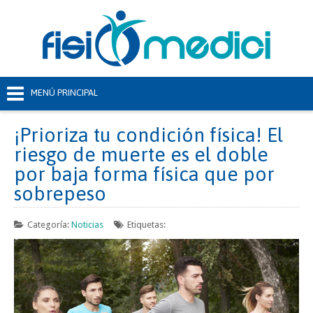
¡Prioriza tu condición física! El
riesgo de muerte es el doble
por baja forma física que por
sobrepeso
Categoría:
Noticias
Etiquetas: