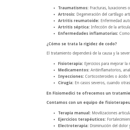
Traumatismos:
Fracturas, luxaciones o
Artrosis:
Degeneración del cartílago arti
Artritis reumatoide:
Enfermedad autoi
Artritis séptica:
Infección de la articul
Enfermedades inflamatorias:
Como la
¿Cómo se trata la rigidez de codo?
El tratamiento dependerá de la causa y la severi
Fisioterapia:
Ejercicios para mejorar la 
Medicamentos:
Antiinflamatorios, anal
Inyecciones:
Corticosteroides o ácido h
Cirugía:
En casos severos, cuando otras 
En Fisiomedici te ofrecemos un tratamien
Contamos con un equipo de fisioterapeut
Terapia manual:
Movilizaciones articul
Ejercicios terapéuticos:
Fortalecimient
Electroterapia:
Disminución del dolor y